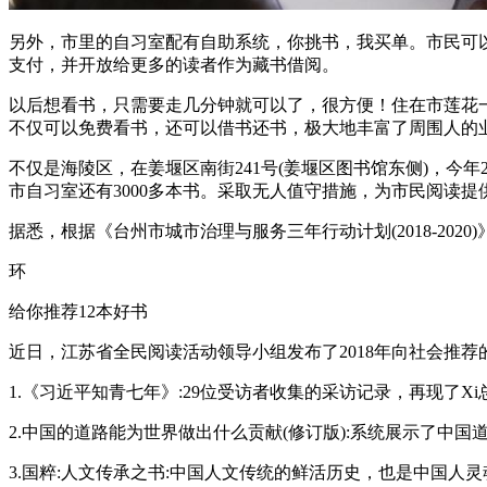
另外，市里的自习室配有自助系统，你挑书，我买单。市民可
支付，并开放给更多的读者作为藏书借阅。
以后想看书，只需要走几分钟就可以了，很方便！住在市莲花
不仅可以免费看书，还可以借书还书，极大地丰富了周围人的
不仅是海陵区，在姜堰区南街241号(姜堰区图书馆东侧)，今
市自习室还有3000多本书。采取无人值守措施，为市民阅读提
据悉，根据《台州市城市治理与服务三年行动计划(2018-20
环
给你推荐12本好书
近日，江苏省全民阅读活动领导小组发布了2018年向社会推荐的
1.《习近平知青七年》:29位受访者收集的采访记录，再现了
2.中国的道路能为世界做出什么贡献(修订版):系统展示了中
3.国粹:人文传承之书:中国人文传统的鲜活历史，也是中国人