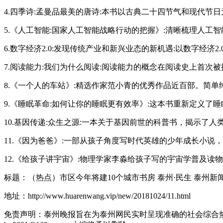
4.四季诗:孟曼品最美的唐诗:本书以古典二十四节气和现代节
5.《人工智能:国家人工智能战略行动的把握》:清晰梳理人
6.数字经济2.0:发现传统产业和新兴业态的新机遇:以数字经
7.阅读能力:我们为什么阅读:阅读能力的概念在阅读史上首次被
8.《一个人的车站》:精选作家范小青的优秀作品近百部。简
9.《睡眠革命:如何让你的睡眠更有效率》:这本书重新定义了
10.基因传递:众生之源:一本关于基因前世的科普书，揭示了人
11.《因为爸爸》:一部从孩子角度写时代英雄的少年成长小说
12.《给孩子讲宇宙》:物理学家李淼给孩子写的宇宙学普及读
标题：（热点）市区今年将建10个城市书房 泰州·民生 泰州新
地址：http://www.huarenwang.vip/new/20181024/11.html
免责声明：泰州晚报旨在为泰州网民实时呈现准确的社会综合