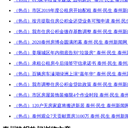
（热点）市区2019年度公租房开始配租 泰州·民生 泰州
（热点）按月提取住房公积金还贷业务可预申请 泰州·民生
（热点）我市住房公积金缴存基数调整 泰州·民生 泰州新
（热点）2020泰州房博会圆满闭幕 泰州·民生 泰州新闻
（热点）姜堰城区年内彻底告别“垃圾房” 泰州·民生 泰州
（热点）承租公租房今后须签守信承诺书 泰州·民生 泰州
（热点）百辆房车溱湖绿洲上演“嘉年华” 泰州·民生 泰州
（热点）我市调整住房公积金贷款政策 泰州·民生 泰州新
（热点）市区房屋装饰装修限4个作业时段 泰州·民生 泰
（热点）120户无房家庭将搬进新居 泰州·民生 泰州新闻
（热点）泰州观众7天贡献票房3100万 泰州·民生 泰州新