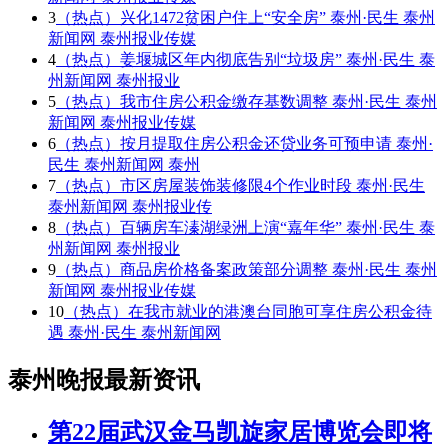
3
（热点）兴化1472贫困户住上“安全房” 泰州·民生 泰州
新闻网 泰州报业传媒
4
（热点）姜堰城区年内彻底告别“垃圾房” 泰州·民生 泰
州新闻网 泰州报业
5
（热点）我市住房公积金缴存基数调整 泰州·民生 泰州
新闻网 泰州报业传媒
6
（热点）按月提取住房公积金还贷业务可预申请 泰州·
民生 泰州新闻网 泰州
7
（热点）市区房屋装饰装修限4个作业时段 泰州·民生
泰州新闻网 泰州报业传
8
（热点）百辆房车溱湖绿洲上演“嘉年华” 泰州·民生 泰
州新闻网 泰州报业
9
（热点）商品房价格备案政策部分调整 泰州·民生 泰州
新闻网 泰州报业传媒
10
（热点）在我市就业的港澳台同胞可享住房公积金待
遇 泰州·民生 泰州新闻网
泰州晚报最新资讯
第22届武汉金马凯旋家居博览会即将