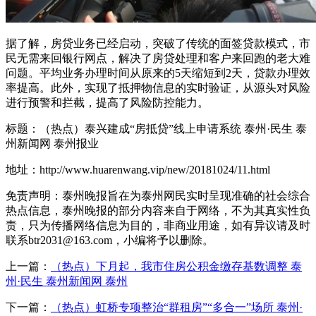
据了解，房贷业务已经启动，突破了传统的面签贷款模式，市
民无需来回银行网点，解决了房贷处理和客户来回跑的老大难
问题。平均业务办理时间从原来的5天缩短到2天，贷款办理效
率提高。此外，实现了抵押物信息的实时验证，从源头对风险
进行预警和拦截，提高了风险防控能力。
标题：（热点）泰兴建成“房抵贷”线上申请系统 泰州·民生 泰
州新闻网 泰州报业
地址：http://www.huarenwang.vip/new/20181024/11.html
免责声明：泰州晚报旨在为泰州网民实时呈现准确的社会综合
热点信息，泰州晚报的部分内容来自于网络，不为其真实性负
责，只为传播网络信息为目的，非商业用途，如有异议请及时
联系btr2031@163.com，小编将予以删除。
上一篇：
（热点）下月起，我市住房公积金缴存基数调整 泰
州·民生 泰州新闻网 泰州
下一篇：
（热点）虹桥专项整治“群租房”“多合一”场所 泰州·