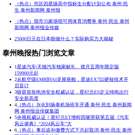
（热点）市区四星级高中指标生分配计划公布 泰州·民
生 泰州新闻网 泰州报
（热点）我市35家场馆可用体育消费券 泰州·民生 泰州
新闻网 泰州报业传媒
25000日元在日本能做什么？实际购买力大揭秘
泰州晚报热门浏览文章
1
星途汽车|天猫汽车独家献礼，揽月五周年限定版
159900元起
2
从航空级EMB到AI灵犀座舱，星途EX7以硬核技术开
启盲订
3
斩获首批电池安全权威认证，星纪元ES定义纯电出行
安全新高度
4
（热点）兴化到扬泰机场班车开通 泰州·民生 泰州新闻
网 泰州报业传媒集团
5
央视权威认证！星纪元ET增程四驱荣获第五届《汽车
风云盛典》“2024风云车”大
6
（热点）事后追补缴费方式下月起取消 泰州·民生 泰州