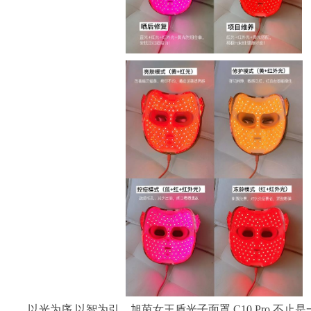
以光为序,以智为引。旭茵女王盾光子面罩 C10 Pro 不止