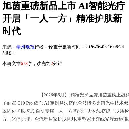
旭茵重磅新品上市 AI智能光疗
开启「一人一方」精准护肤新
时代
来源：
泰州晚报
作者：铎雅宁
更新时间：2026-06-03 16:08:24
阅读：
本篇文章
673
字，读完约
2
分钟
				【2026年6月】 精准光护品牌旭茵重磅上线旗舰力作 —— 女王盾光
子面罩 C10 Pro,依托 AI 定制算法搭配全波段多光谱光学技
罩固化护肤模式,自研专属一人一方智能护肤体系,搭建「肤质
方→光疗护理」全流程居家护肤闭环,重塑家用院线光疗新标准。