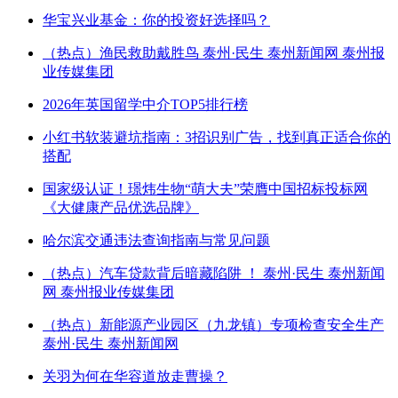
华宝兴业基金：你的投资好选择吗？
（热点）渔民救助戴胜鸟 泰州·民生 泰州新闻网 泰州报
业传媒集团
2026年英国留学中介TOP5排行榜
小红书软装避坑指南：3招识别广告，找到真正适合你的
搭配
国家级认证！璟炜生物“萌大夫”荣膺中国招标投标网
《大健康产品优选品牌》
哈尔滨交通违法查询指南与常见问题
（热点）汽车贷款背后暗藏陷阱 ！ 泰州·民生 泰州新闻
网 泰州报业传媒集团
（热点）新能源产业园区（九龙镇）专项检查安全生产
泰州·民生 泰州新闻网
关羽为何在华容道放走曹操？