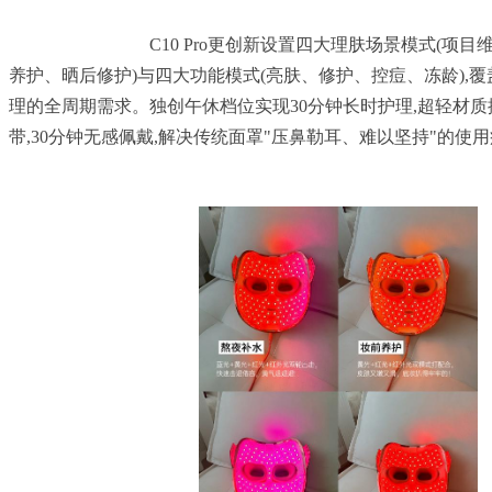
				C10 Pro更创新设置四大理肤场景模式(项目维养、熬夜补救、妆前
养护、晒后修护)与四大功能模式(亮肤、修护、控痘、冻龄),
理的全周期需求。独创午休档位实现30分钟长时护理,超轻材
带,30分钟无感佩戴,解决传统面罩"压鼻勒耳、难以坚持"的使用