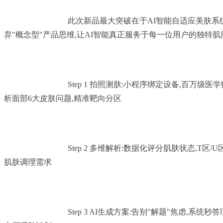
				此次新品最大突破在于AI智能自适应美肤系统的落地应用。旭茵摒
弃"概念型"产品思维,让AI智能真正服务于每一位用户的独特肌肤
				Step 1 拍照测肤:小程序绑定设备,百万级医学数据库训练,AI智能分
析面部6大皮肤问题,精准靶向分区

				Step 2 多维解析:数据化评分肌肤状态,T区/U区智能区分,可视化呈现
肌肤调理需求

				Step 3 AI生成方案:告别"解题"焦虑,系统秒答理肤"满分卷",一键生成