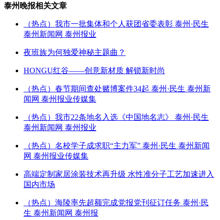
泰州晚报相关文章
（热点）我市一批集体和个人获团省委表彰 泰州·民生
泰州新闻网 泰州报业
夜班族为何独爱神秘主题曲？
HONGU红谷——创意新材质 解锁新时尚
（热点）春节期间查处赌博案件34起 泰州·民生 泰州新
闻网 泰州报业传媒集
（热点）我市22条地名入选《中国地名志》 泰州·民生
泰州新闻网 泰州报业
（热点）名校学子成求职“主力军” 泰州·民生 泰州新闻
网 泰州报业传媒集
高端定制家居涂装技术再升级 水性准分子工艺加速进入
国内市场
（热点）海陵率先超额完成党报党刊征订任务 泰州·民
生 泰州新闻网 泰州报