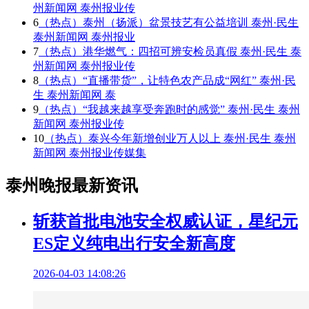
州新闻网 泰州报业传
6
（热点）泰州（扬派）盆景技艺有公益培训 泰州·民生
泰州新闻网 泰州报业
7
（热点）港华燃气：四招可辨安检员真假 泰州·民生 泰
州新闻网 泰州报业传
8
（热点）“直播带货”，让特色农产品成“网红” 泰州·民
生 泰州新闻网 泰
9
（热点）“我越来越享受奔跑时的感觉” 泰州·民生 泰州
新闻网 泰州报业传
10
（热点）泰兴今年新增创业万人以上 泰州·民生 泰州
新闻网 泰州报业传媒集
泰州晚报最新资讯
斩获首批电池安全权威认证，星纪元
ES定义纯电出行安全新高度
2026-04-03 14:08:26