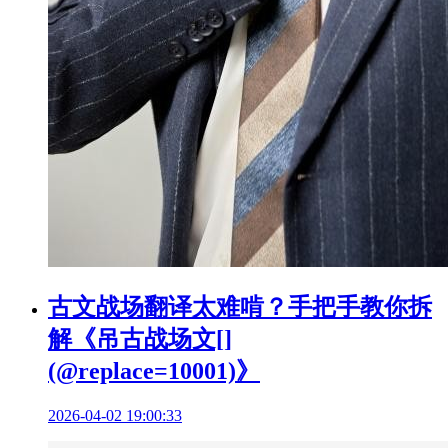
古文战场翻译太难啃？手把手教你拆
解《吊古战场文[]
(@replace=10001)》
2026-04-02 19:00:33