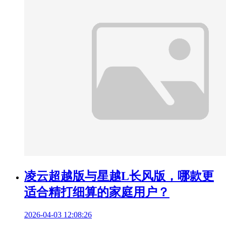
凌云超越版与星越L长风版，哪款更
适合精打细算的家庭用户？
2026-04-03 12:08:26