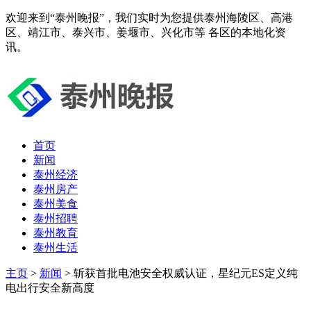
欢迎来到“泰州晚报”，我们实时为您提供泰州海陵区、高港
区、靖江市、泰兴市、姜堰市、兴化市等 各区的本地化资
讯。
首页
新闻
泰州经济
泰州房产
泰州美食
泰州招聘
泰州教育
泰州生活
主页
>
新闻
> 斩获首批电池安全权威认证，星纪元ES定义纯
电出行安全新高度