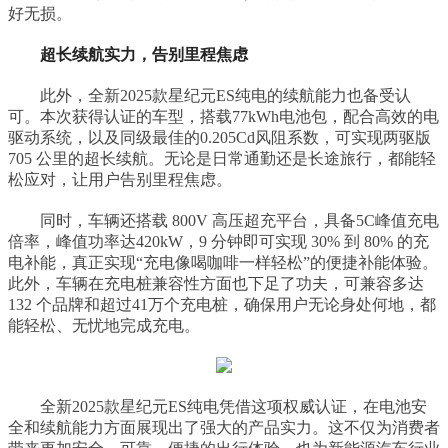
好无损。
超长续航实力，告别里程焦虑
此外，全新2025款星纪元ES纯电的续航能力也备受认
可。本次获得认证的车型，搭载77kWh电池包，配合高效的电
驱动系统，以及同级最佳的0.205Cd风阻系数，可实现两驱版
705 公里的超长续航。无论是日常通勤还是长途旅行，都能轻
松应对，让用户告别里程焦虑。
同时，车辆还搭载 800V 高压超充平台，具备5C峰值充电
倍率，峰值功率达420kW，9 分钟即可实现 30% 到 80% 的充
电补能，真正实现“充电像喝咖啡一样轻松”的便捷补能体验。
此外，车辆在充电桩兼容性方面也下足了功夫，可兼容多达
132 个品牌和超过41万个充电桩，确保用户无论身处何地，都
能轻松、无忧地完成充电。
全新2025款星纪元ES纯电凭借这项权威认证，在电池安
全和续航能力方面展现出了强大的产品实力。这不仅为消费者