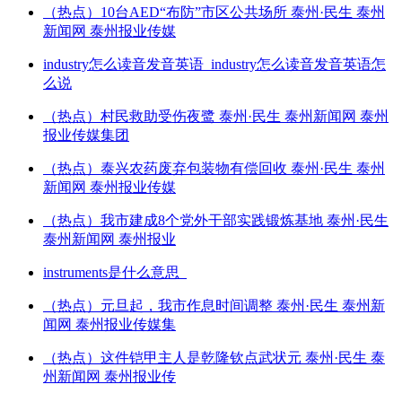
（热点）10台AED“布防”市区公共场所 泰州·民生 泰州
新闻网 泰州报业传媒
industry怎么读音发音英语_industry怎么读音发音英语怎
么说
（热点）村民救助受伤夜鹭 泰州·民生 泰州新闻网 泰州
报业传媒集团
（热点）泰兴农药废弃包装物有偿回收 泰州·民生 泰州
新闻网 泰州报业传媒
（热点）我市建成8个党外干部实践锻炼基地 泰州·民生
泰州新闻网 泰州报业
instruments是什么意思_
（热点）元旦起，我市作息时间调整 泰州·民生 泰州新
闻网 泰州报业传媒集
（热点）这件铠甲主人是乾隆钦点武状元 泰州·民生 泰
州新闻网 泰州报业传