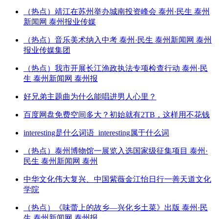
（热点）靖江在苏州举办城南投资峰会 泰州·民生 泰州
新闻网 泰州报业传媒
（热点）音乐美术纳入中考 泰州·民生 泰州新闻网 泰州
报业传媒集团
（热点）我市开展长江渔政执法专项检查行动 泰州·民
生 泰州新闻网 泰州报
好兄弟主题曲为什么能唱进男人心里？
百度网盘免费空间多大？初始就有2TB，这样用不花钱
interesting是什么词语_interesting属于什么词
（热点）泰州博物馆一展览入选国家级征集项目 泰州·
民生 泰州新闻网 泰州
中华文化伟大复兴、中国紫薇金江怡日行一善天道文化
学院
（热点）《味蕾上的故乡—兴化乡土菜》出版 泰州·民
生 泰州新闻网 泰州报