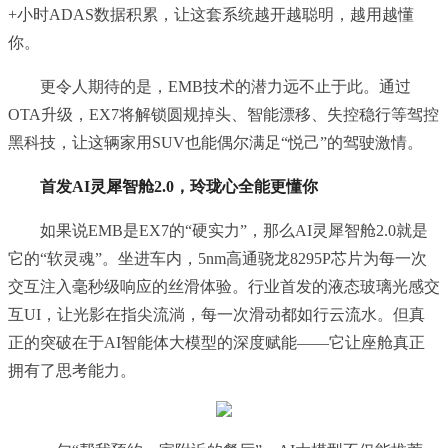
+小时ADAS数据积累，让这套系统越开越聪明，越用越懂
你。
更令人期待的是，EMB技术的潜力远不止于此。通过
OTA升级，EX7将解锁圆规掉头、智能漂移、失控稳行等驾控
黑科技，让这辆家用SUV也能偶尔满足“悦己”的驾驶激情。
首发AI灵犀智舱2.0，玲珑心全能更懂你
如果说EMB是EX7的“硬实力”，那么AI灵犀智舱2.0就是
它的“软灵魂”。坐进车内，5nm高通骁龙8295P芯片为每一次
交互注入毫秒级响应的丝滑体验。行业首发的液态玻璃光感交
互UI，让光影在指尖流淌，每一次滑动都如行云流水。但真
正的突破在于AI智能体大模型的深度赋能——它让座舱真正
拥有了思考能力。