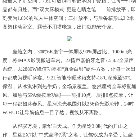
级最大下沉空间，7.8L可放14吋笔记本的手套箱，让每一件物
品都有归处。而“双大床模式”更是点睛之笔——前排放平，即
刻变为1.8米的私人午休空间；二排放平，与后备箱形成2.2米
宽阔移动卧室。露营不用搭帐篷，出门就能安个家。
座舱之内，30吋6K寰宇一体屏以90%屏占比、1000nit亮
度，将IMAX影院搬进车内。23扬声器伯牙之音7.5.4.2全景声
系统，以2880W峰值功率和“真金白银”硬件方案，让每一次出
行都成为视听盛宴。9.2L智能冷暖冰箱支持-18℃深冻至50℃
保温，从冰淇淋到热牛奶，全场景覆盖。悠然座椅全车标配通
风、加热与SPA级按摩功能——前排10点、后排8点按摩，让
每一程都如沐春风。星河流光氛围灯以256色光影流转，24吋
W-HUD让导航信息一目了然，视线从不离路。
从容驭万境，豪华自天成。作为星途3.0时代的开山之
作，星途EX7以“中式豪华7系”之名，让驾驭成为享受，让豪