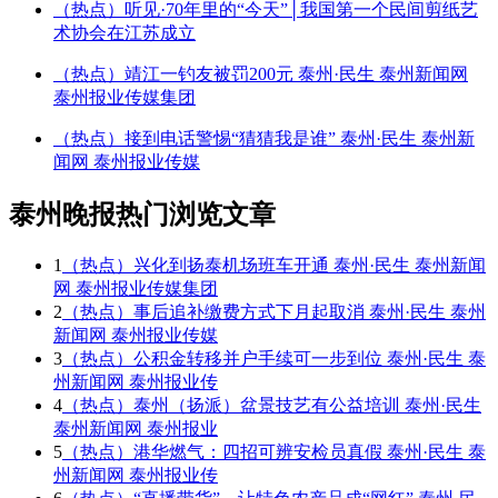
（热点）听见·70年里的“今天”│我国第一个民间剪纸艺
术协会在江苏成立
（热点）靖江一钓友被罚200元 泰州·民生 泰州新闻网
泰州报业传媒集团
（热点）接到电话警惕“猜猜我是谁” 泰州·民生 泰州新
闻网 泰州报业传媒
泰州晚报热门浏览文章
1
（热点）兴化到扬泰机场班车开通 泰州·民生 泰州新闻
网 泰州报业传媒集团
2
（热点）事后追补缴费方式下月起取消 泰州·民生 泰州
新闻网 泰州报业传媒
3
（热点）公积金转移并户手续可一步到位 泰州·民生 泰
州新闻网 泰州报业传
4
（热点）泰州（扬派）盆景技艺有公益培训 泰州·民生
泰州新闻网 泰州报业
5
（热点）港华燃气：四招可辨安检员真假 泰州·民生 泰
州新闻网 泰州报业传