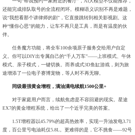
一句“帮我预约一家附近的餐厅”，AI大模型不仅能推荐，
还能完成排队取号的全流程闭环。模糊语义识别不再是难题，
说“我想看那个讲律师的剧”，它直接跳转到相关影视剧。这
种“懂你心思”的能力，让车不再只是工具，而是有温度的伙
伴。
任务魔方功能，将全车100余项原子服务交给用户自定
义。你可以DIY出专属自己的“千人万车”——上班模式、午休
模式、亲子模式，一键切换。而养成式3D鱼缸游戏，则为旅
途增添了一位电子赛博宠物，等人时不再无聊。
同级最强黄金增程，满油满电续航1500公里+
对于家庭用户而言，续航焦虑是不容回避的现实。星途
EX7的黄金增程系统，给出了一个近乎完美的答案。
1.5T增程器以45.79%的超高热效率，实现一升油发电3.71
度，百公里亏电油耗仅5.8L。更难得的是，它不挑食——92号