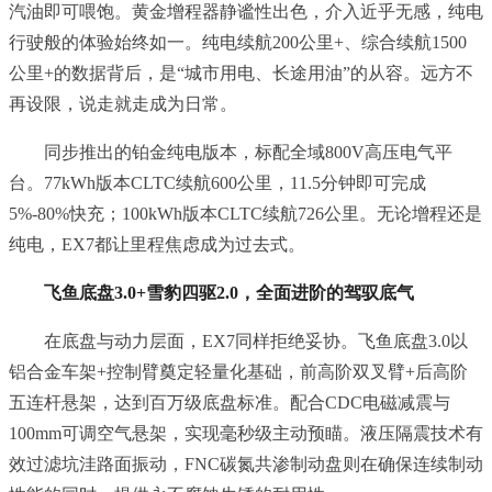
汽油即可喂饱。黄金增程器静谧性出色，介入近乎无感，纯电
行驶般的体验始终如一。纯电续航200公里+、综合续航1500
公里+的数据背后，是“城市用电、长途用油”的从容。远方不
再设限，说走就走成为日常。
同步推出的铂金纯电版本，标配全域800V高压电气平
台。77kWh版本CLTC续航600公里，11.5分钟即可完成
5%-80%快充；100kWh版本CLTC续航726公里。无论增程还是
纯电，EX7都让里程焦虑成为过去式。
飞鱼底盘3.0+雪豹四驱2.0，全面进阶的驾驭底气
在底盘与动力层面，EX7同样拒绝妥协。飞鱼底盘3.0以
铝合金车架+控制臂奠定轻量化基础，前高阶双叉臂+后高阶
五连杆悬架，达到百万级底盘标准。配合CDC电磁减震与
100mm可调空气悬架，实现毫秒级主动预瞄。液压隔震技术有
效过滤坑洼路面振动，FNC碳氮共渗制动盘则在确保连续制动