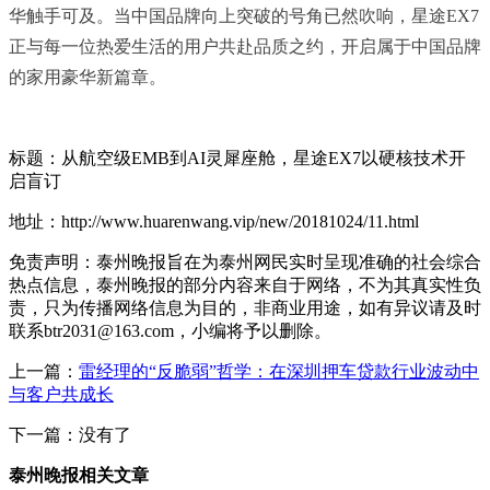
华触手可及。当中国品牌向上突破的号角已然吹响，星途EX7
正与每一位热爱生活的用户共赴品质之约，开启属于中国品牌
的家用豪华新篇章。
标题：从航空级EMB到AI灵犀座舱，星途EX7以硬核技术开
启盲订
地址：http://www.huarenwang.vip/new/20181024/11.html
免责声明：泰州晚报旨在为泰州网民实时呈现准确的社会综合
热点信息，泰州晚报的部分内容来自于网络，不为其真实性负
责，只为传播网络信息为目的，非商业用途，如有异议请及时
联系btr2031@163.com，小编将予以删除。
上一篇：
雷经理的“反脆弱”哲学：在深圳押车贷款行业波动中
与客户共成长
下一篇：没有了
泰州晚报相关文章