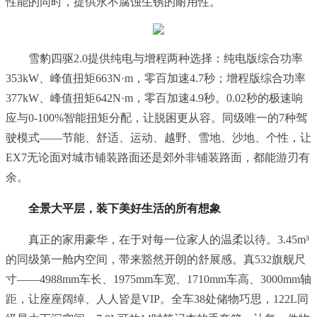
性能的同时，提供永不腐蚀生锈的耐用性。
雪豹四驱2.0提供纯电与增程两种选择：纯电版综合功率
353kW、峰值扭矩663N·m，零百加速4.7秒；增程版综合功率
377kW、峰值扭矩642N·m，零百加速4.9秒。0.02秒的极速响
应与0-100%智能扭矩分配，让脱困更从容。同级唯一的7种驾
驶模式——节能、舒适、运动、越野、雪地、沙地、个性，让
EX7无论面对城市铺装路面还是郊外非铺装路面，都能游刃有
余。
全景大平层，装下美好生活的所有想象
真正的家用豪华，在于对每一位家人的温柔以待。3.45m³
的同级第一舱内空间，带来豁然开朗的舒展感。真532旗舰尺
寸——4988mm车长、1975mm车宽、1710mm车高、3000mm轴
距，让座座阔绰、人人皆是VIP。全车38处储物巧思，122L同