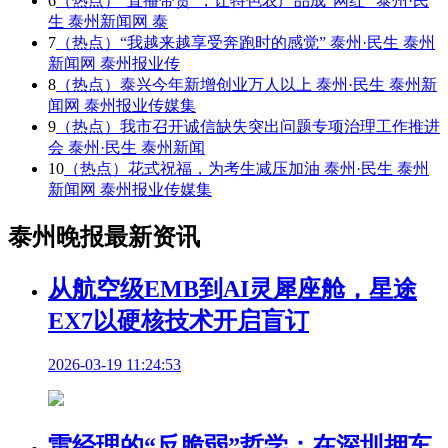
6
（热点）“直播带货”，让特色农产品成“网红” 泰州·民
生 泰州新闻网 泰
7
（热点）“我越来越享受奔跑时的感觉” 泰州·民生 泰州
新闻网 泰州报业传
8
（热点）泰兴今年新增创业万人以上 泰州·民生 泰州新
闻网 泰州报业传媒集
9
（热点）我市召开诚信缺失突出问题专项治理工作推进
会 泰州·民生 泰州新闻
10
（热点）花式祝福，为考生减压加油 泰州·民生 泰州
新闻网 泰州报业传媒集
泰州晚报最新资讯
从航空级EMB到AI灵犀座舱，星途
EX7以硬核技术开启盲订
2026-03-19 11:24:53
雷经理的“反脆弱”哲学：在深圳押车