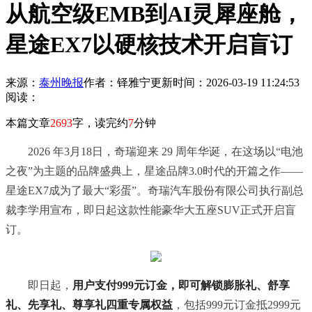
从航空级EMB到AI灵犀座舱，
星途EX7以硬核技术开启盲订
来源：
泰州晚报
作者：铎雅宁
更新时间：2026-03-19 11:24:53
阅读：
本篇文章
2693
字，读完约
7
分钟
2026 年3月18日，奇瑞迎来 29 周年华诞，在这场以“电池
之夜”为主题的品牌盛典上，星途品牌3.0时代的开篇之作——
星途EX7成为了最大“彩蛋”。奇瑞汽车股份有限公司执行副总
裁李学用宣布，即日起这款性能豪华大五座SUV正式开启盲
订。
即日起，
用户支付999元订金，即可解锁膨胀礼、舒享
礼、先享礼、尊享礼四重专属权益
，包括999元订金抵2999元