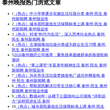
泰州晚报热门浏览文章
1
（热点）中小学将逐步实施生活垃圾分类 泰州·民生 泰
州新闻网 泰州报业传
2
（热点）城乡居民最低生活保障标准上调 泰州·民生 泰
州新闻网 泰州报业传
3
（热点）对准“时代与生活”，深入思考社会热点 泰州·
民生 泰州新闻网 泰
4
（热点）古溪镇推动垃圾分类成为群众生活习惯 泰州·
民生 泰州新闻网 泰州
5
2026泰州婚恋公司推荐：聚焦脱单困难群体的靠谱机构
测评
6
（热点）“掌上课堂”丰富老年精神生活 泰州·民生 泰州
新闻网 泰州报业传
7
（热点）兴化市生活垃圾焚烧发电厂成功并网发电 泰
州·民生 泰州新闻网 泰
8
（热点）帮助居民解决日常生活烦心事 泰州·民生 泰州
新闻网 泰州报业传媒
9
（热点）数描40年 | 从楼下公园游向山川湖海 “诗和远
方”这样照进生活 泰州
10
（热点）城乡居民最低生活保障标准上调 泰州·民生