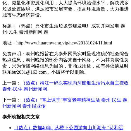
化、减量化和资源化利用，大大提高环境治理水平，解决城乡
垃圾处置困境，满足城市发展需要，提高环境质量，大力推进
城市生态经济建设。
标题：（热点）兴化市生活垃圾焚烧发电厂成功并网发电 泰
州·民生 泰州新闻网 泰
地址：http://www.huarenwang.vip/new/20181024/11.html
免责声明：泰州晚报旨在为泰州网民实时呈现准确的社会综合
热点信息，泰州晚报的部分内容来自于网络，不为其真实性负
责，只为传播网络信息为目的，非商业用途，如有异议请及时
联系btr2031@163.com，小编将予以删除。
上一篇：
（热点）靖江一码头实现内河船舶生活污水自主接收
泰州·民生 泰州新闻网
下一篇：
（热点）“掌上课堂”丰富老年精神生活 泰州·民生 泰
州新闻网 泰州报业传
泰州晚报相关文章
（热点）数描40年 | 从楼下公园游向山川湖海 “诗和远