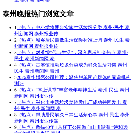
泰州晚报热门浏览文章
1
（热点）中小学将逐步实施生活垃圾分类 泰州·民生 泰
州新闻网 泰州报业传
2
（热点）城乡居民最低生活保障标准上调 泰州·民生 泰
州新闻网 泰州报业传
3
（热点）对准“时代与生活”，深入思考社会热点 泰州·
民生 泰州新闻网 泰
4
（热点）古溪镇推动垃圾分类成为群众生活习惯 泰州·
民生 泰州新闻网 泰州
5
2026泰州婚恋公司推荐：聚焦脱单困难群体的靠谱机构
测评
6
（热点）“掌上课堂”丰富老年精神生活 泰州·民生 泰州
新闻网 泰州报业传
7
（热点）兴化市生活垃圾焚烧发电厂成功并网发电 泰
州·民生 泰州新闻网 泰
8
（热点）帮助居民解决日常生活烦心事 泰州·民生 泰州
新闻网 泰州报业传媒
9
（热点）数描40年 | 从楼下公园游向山川湖海 “诗和远