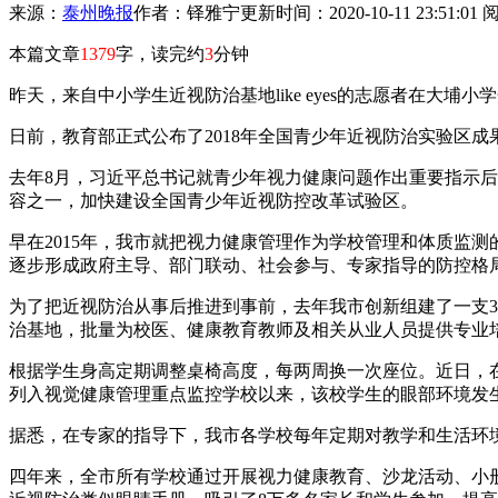
来源：
泰州晚报
作者：铎雅宁
更新时间：2020-10-11 23:51:01
本篇文章
1379
字，读完约
3
分钟
昨天，来自中小学生近视防治基地like eyes的志愿者在大埔
日前，教育部正式公布了2018年全国青少年近视防治实验区
去年8月，习近平总书记就青少年视力健康问题作出重要指示后
容之一，加快建设全国青少年近视防控改革试验区。
早在2015年，我市就把视力健康管理作为学校管理和体质监
逐步形成政府主导、部门联动、社会参与、专家指导的防控格
为了把近视防治从事后推进到事前，去年我市创新组建了一支
治基地，批量为校医、健康教育教师及相关从业人员提供专业
根据学生身高定期调整桌椅高度，每两周换一次座位。近日，
列入视觉健康管理重点监控学校以来，该校学生的眼部环境发
据悉，在专家的指导下，我市各学校每年定期对教学和生活环
四年来，全市所有学校通过开展视力健康教育、沙龙活动、小册