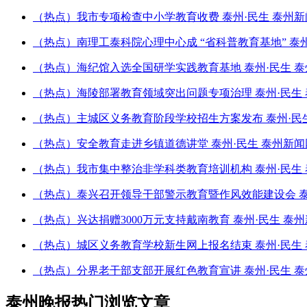
（热点）我市专项检查中小学教育收费 泰州·民生 泰州新
（热点）南理工泰科院心理中心成 “省科普教育基地” 泰州
（热点）海纪馆入选全国研学实践教育基地 泰州·民生 泰
（热点）海陵部署教育领域突出问题专项治理 泰州·民生 
（热点）主城区义务教育阶段学校招生方案发布 泰州·民生
（热点）安全教育走进乡镇道德讲堂 泰州·民生 泰州新闻
（热点）我市集中整治非学科类教育培训机构 泰州·民生 
（热点）泰兴召开领导干部警示教育暨作风效能建设会 泰
（热点）兴达捐赠3000万元支持戴南教育 泰州·民生 泰
（热点）城区义务教育学校新生网上报名结束 泰州·民生 
（热点）分界老干部支部开展红色教育宣讲 泰州·民生 泰
泰州晚报热门浏览文章