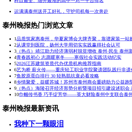
科目最全、细分最准的高中一对一平台排名
运满满泰州送开工好礼，守护司机每一次奔赴
泰州晚报热门浏览文章
1
品质筑家惠泰州，华夏家博会大牌齐聚，靠谱家装一站
2
从课堂到医院，扬州大学用切实实践赢得社会认可
3
（热点）靖江助力经济薄弱村脱贫增收 泰州·民生 泰州
4
青春践初心 志愿暖寒冬——寒假社会实践活动纪实
5
2026江苏建筑资质代办优质机构推荐指南
6
艺为桥 薪火传——重庆轻工职业学院聚遗团队践行非遗
7
鱼胶原蛋白排行 30 轻熟肌抗衰必看攻略
8
乡情聚爱，益暖苏城！苏州市泰州商会重磅助力公益跑
9
（热点）海陵召开经济形势分析暨项目招引建设述职会 泰
10
巾帼传书香 巧手绽芳华——英大财险泰州中支联合泰州
泰州晚报最新资讯
我种下一颗眼泪