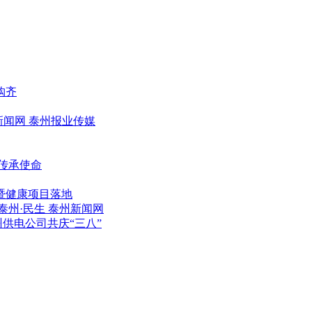
购齐
新闻网 泰州报业传媒
传承使命
暨健康项目落地
州·民生 泰州新闻网
供电公司共庆“三八”