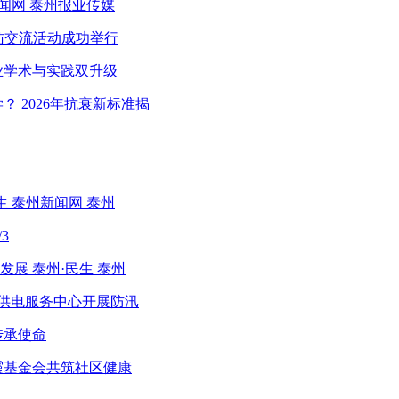
闻网 泰州报业传媒
访交流活动成功举行
业学术与实践双升级
 2026年抗衰新标准揭
 泰州新闻网 泰州
3
展 泰州·民生 泰州
陵供电服务中心开展防汛
传承使命
霞基金会共筑社区健康