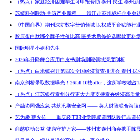
（热点）家庭经济困难学生可申报资助 泰州·民生 泰州新
苏靖科创联动·共筑产业新程——靖江赴苏州标杆企业参
《中国商界》期刊深耕数字营销领域 以权威平台赋能行
胶原蛋白肽哪个牌子性价比高 医美术后修护选哪款更科学？
国际明星小姐和先生
2026年升降舞台应用白皮书剧场剧院领域深度剖析
（热点）白米镇召开第四次全国经济普查推进会 泰州·民生
南京剑桥录取数据曝光！26fall 10枚offer，这所学校独占1/
（热点）江苏银行泰州分行更大力度支持泰兴经济高质量发
产融协同强应急 共筑汛期安全网 —— 英大财险联合海
艺为桥 薪火传——重庆轻工职业学院聚遗团队践行非遗
商慈联动公益 健康守护万家——苏州市泰州商会携手陈