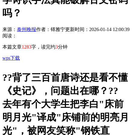
吗？
来源：
泰州晚报
作者：铎雅宁
更新时间：2026-01-14 12:00:39
阅读：
本篇文章
1283
字，读完约
3
分钟
wps下载
?
?背了三百首唐诗还是看不懂
《史记》，问题出在哪？?
?
去年有个大学生把李白"床前
明月光"译成"床铺前的明亮月
光"，被网友笑称"钢铁直