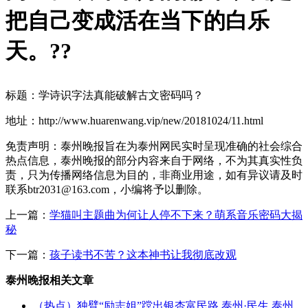
把自己变成活在当下的白乐
天。?
?
标题：学诗识字法真能破解古文密码吗？
地址：http://www.huarenwang.vip/new/20181024/11.html
免责声明：泰州晚报旨在为泰州网民实时呈现准确的社会综合
热点信息，泰州晚报的部分内容来自于网络，不为其真实性负
责，只为传播网络信息为目的，非商业用途，如有异议请及时
联系btr2031@163.com，小编将予以删除。
上一篇：
学猫叫主题曲为何让人停不下来？萌系音乐密码大揭
秘
下一篇：
孩子读书不苦？这本神书让我彻底改观
泰州晚报相关文章
（热点）独臂“励志姐”蹚出银杏富民路 泰州·民生 泰州