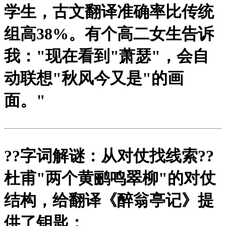
学生，古文翻译准确率比传统
组高38%。有个高二女生告诉
我："现在看到"萧瑟"，会自
动联想"秋风今又是"的画
面。"
?
?字词解谜：从对仗找线索?
?
杜甫"两个黄鹂鸣翠柳"的对仗
结构，给翻译《醉翁亭记》提
供了钥匙：