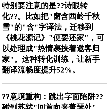
特别要注意的是?
?诗眼转
化?
?。比如把"窗含西岭千秋
雪"的"含"字译法，迁移到
《桃花源记》"便要还家"，可
以处理成"热情裹挟着邀客归
家"。这种转化训练，让新手
翻译流畅度提升52%。
?
?意境重构：跳出字面陷阱?
?
碰到苏轼"回首向来萧瑟处"，